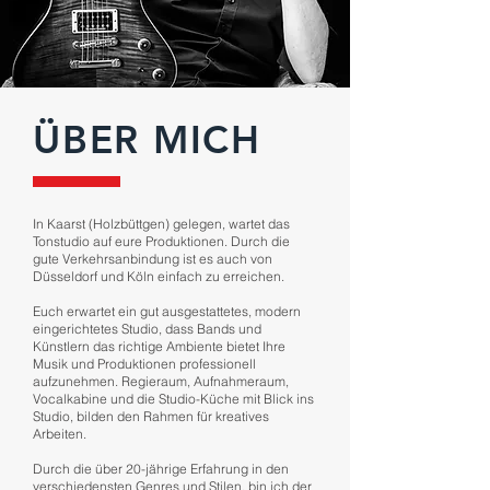
ÜBER MICH
In Kaarst (Holzbüttgen) gelegen, wartet das
Tonstudio auf eure Produktionen. Durch die
gute Verkehrsanbindung ist es auch von
Düsseldorf und Köln einfach zu erreichen.
Euch erwartet ein gut ausgestattetes, modern
eingerichtetes Studio, dass Bands und
Künstlern das richtige Ambiente bietet Ihre
Musik und Produktionen professionell
aufzunehmen. Regieraum, Aufnahmeraum,
Vocalkabine und die Studio-Küche mit Blick ins
Studio, bilden den Rahmen für kreatives
Arbeiten.
Durch die über 20-jährige Erfahrung in den
verschiedensten Genres und Stilen, bin ich der